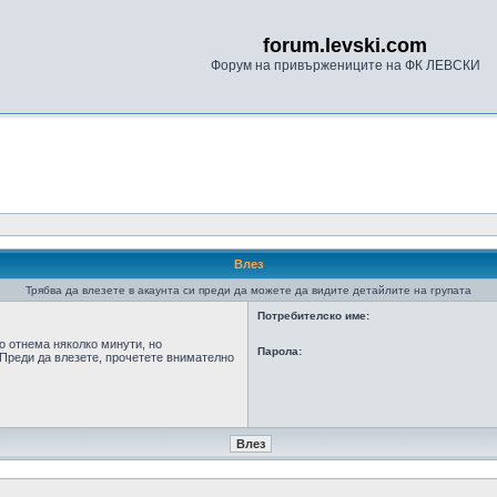
forum.levski.com
Форум на привържениците на ФК ЛЕВСКИ
Влез
Трябва да влезете в акаунта си преди да можете да видите детайлите на групата
Потребителско име:
о отнема няколко минути, но
Парола:
Преди да влезете, прочетете внимателно