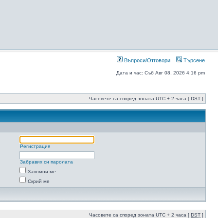
Въпроси/Отговори
Търсене
Дата и час: Съб Авг 08, 2026 4:16 pm
Часовете са според зоната UTC + 2 часа [
DST
]
Регистрация
Забравих си паролата
Запомни ме
Скрий ме
Часовете са според зоната UTC + 2 часа [
DST
]