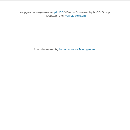
Форума се задвижва от
phpBB
® Forum Software © phpBB Group
Преведено от
yarnaudov.com
Advertisements by
Advertisement Management