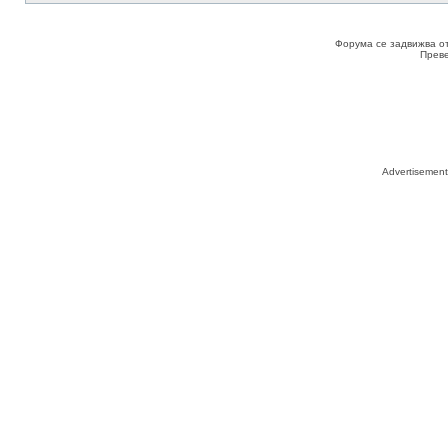
Форума се задвижва о
Прев
Advertisemen