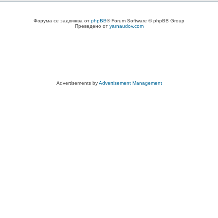
Форума се задвижва от
phpBB
® Forum Software © phpBB Group
Преведено от
yarnaudov.com
Advertisements by
Advertisement Management