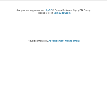
Форума се задвижва от
phpBB
® Forum Software © phpBB Group
Преведено от
yarnaudov.com
Advertisements by
Advertisement Management