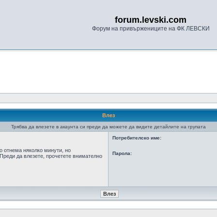
forum.levski.com
Форум на привържениците на ФК ЛЕВСКИ
Влез
Трябва да влезете в акаунта си преди да можете да видите детайлите на групата
Потребителско име:
о отнема няколко минути, но
Парола:
Преди да влезете, прочетете внимателно