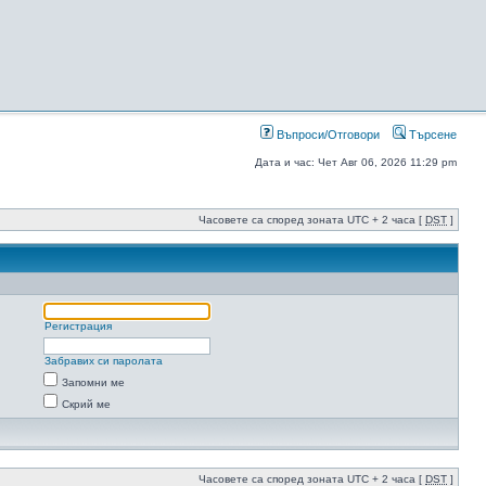
Въпроси/Отговори
Търсене
Дата и час: Чет Авг 06, 2026 11:29 pm
Часовете са според зоната UTC + 2 часа [
DST
]
Регистрация
Забравих си паролата
Запомни ме
Скрий ме
Часовете са според зоната UTC + 2 часа [
DST
]