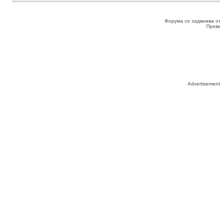
Форума се задвижва о
Прев
Advertisemen