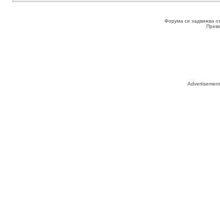
Форума се задвижва о
Прев
Advertisemen