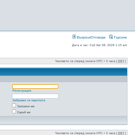
Въпроси/Отговори
Търсене
Дата и час: Съб Авг 08, 2026 1:15 am
Часовете са според зоната UTC + 2 часа [
DST
]
Регистрация
Забравих си паролата
Запомни ме
Скрий ме
Часовете са според зоната UTC + 2 часа [
DST
]