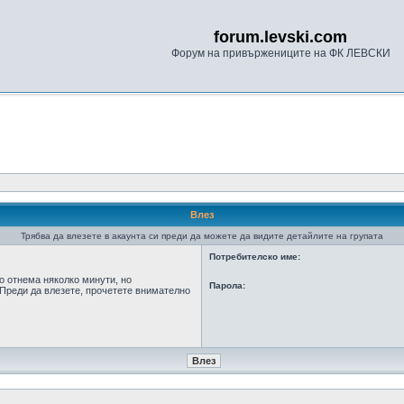
forum.levski.com
Форум на привържениците на ФК ЛЕВСКИ
Влез
Трябва да влезете в акаунта си преди да можете да видите детайлите на групата
Потребителско име:
о отнема няколко минути, но
Парола:
Преди да влезете, прочетете внимателно