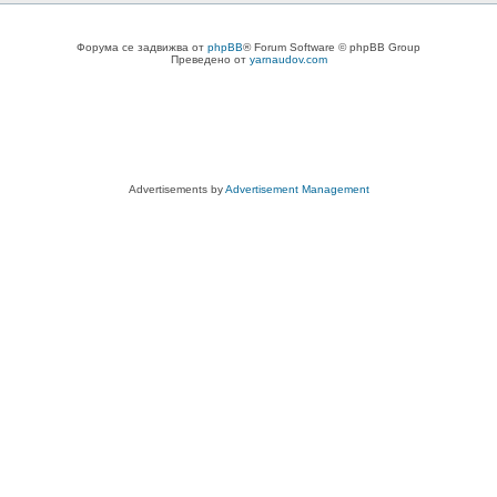
Форума се задвижва от
phpBB
® Forum Software © phpBB Group
Преведено от
yarnaudov.com
Advertisements by
Advertisement Management