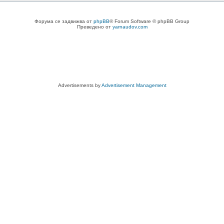
Форума се задвижва от
phpBB
® Forum Software © phpBB Group
Преведено от
yarnaudov.com
Advertisements by
Advertisement Management