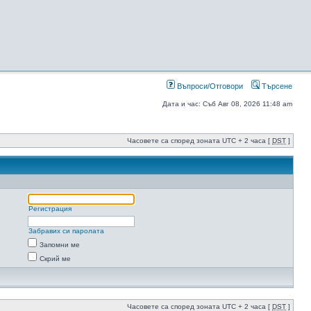
Въпроси/Отговори
Търсене
Дата и час: Съб Авг 08, 2026 11:48 am
Часовете са според зоната UTC + 2 часа [
DST
]
Регистрация
Забравих си паролата
Запомни ме
Скрий ме
Часовете са според зоната UTC + 2 часа [
DST
]