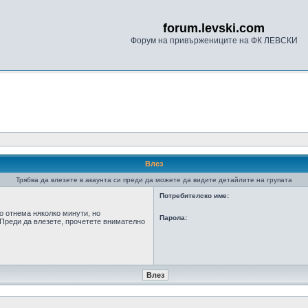
forum.levski.com
Форум на привържениците на ФК ЛЕВСКИ
Влез
Трябва да влезете в акаунта си преди да можете да видите детайлите на групата
Потребителско име:
о отнема няколко минути, но
Парола:
Преди да влезете, прочетете внимателно