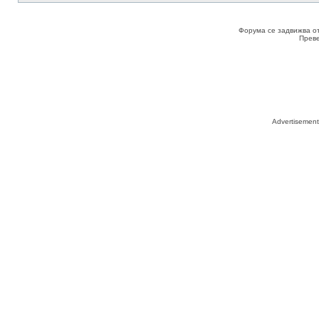
Форума се задвижва о
Прев
Advertisemen