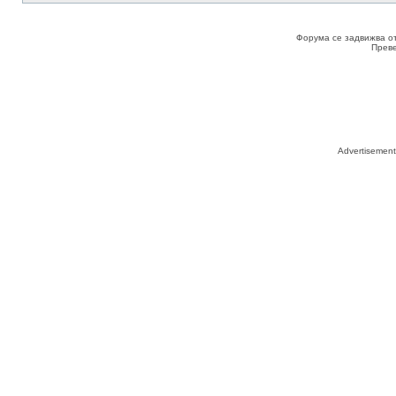
Форума се задвижва о
Прев
Advertisemen