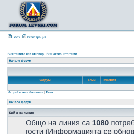
Влез
Регистрация
Виж темите без отговор
|
Виж активните теми
Начало форум
Форум
Теми
Мнения
Изтрий всички бисквитки
|
Екип
Начало форум
Кой е на линия
Общо на линия са
1080
потреб
гости (Информацията се обнов