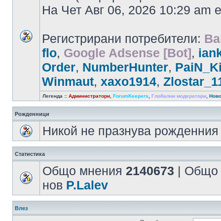
На Чет Авг 06, 2026 10:29 am
Регистрирани потребители:
Ba
flo
,
Google Adsense [Bot]
,
ian
Order
,
NumberHunter
,
PaiN_Ki
Winmaut
,
xaxo1914
,
Zlostar_1
Легенда ::
Администратори
,
ForumKeepers
,
Глобални модератори
,
Ново
Рожденници
Никой не празнува рожденния 
Статистика
Общо мнения
2140673
| Общо
нов
P.Lalev
Влез