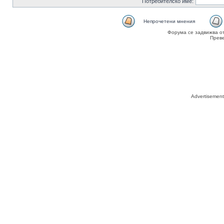
Потребителско име:
Непрочетени мнения
Форума се задвижва о
Прев
Advertisemen