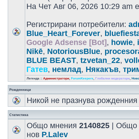
На Чет Авг 06, 2026 10:29 am
Регистрирани потребители:
ad
Blue_Heart_Forever
,
bluefiest
Google Adsense [Bot]
,
howie
,
Nikē
,
NotoriousBlue
,
procesor
BLUE BEAST
,
tzvetan_22
,
voll
Гатев
,
немлад
,
Някaкъв
,
три
Легенда ::
Администратори
,
ForumKeepers
,
Глобални модератори
,
Ново
Рожденници
Никой не празнува рожденния 
Статистика
Общо мнения
2140825
| Общо
нов
P.Lalev