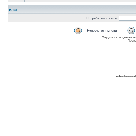
Влез
Потребителско име:
Непрочетени мнения
Форума се задвижва о
Прев
Advertisemen