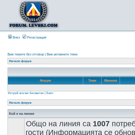
Влез
Регистрация
Виж темите без отговор
|
Виж активните теми
Начало форум
Форум
Теми
Мнения
Изтрий всички бисквитки
|
Екип
Начало форум
Кой е на линия
Общо на линия са
1007
потреб
гости (Информацията се обнов