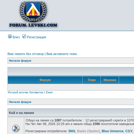
Влез
Регистрация
Виж темите без отговор
|
Виж активните теми
Начало форум
Форум
Теми
Мнения
Изтрий всички бисквитки
|
Екип
Начало форум
Кой е на линия
Общо на линия са
1087
потребители :: 12 регистрирани5 скрити и 107
На Чет Авг 06, 2026 10:29 am е имало общо
2396
посетители наведнъж
Регистрирани потребители:
3941
,
Baidu [Spider]
,
Blue Universe
,
CGY