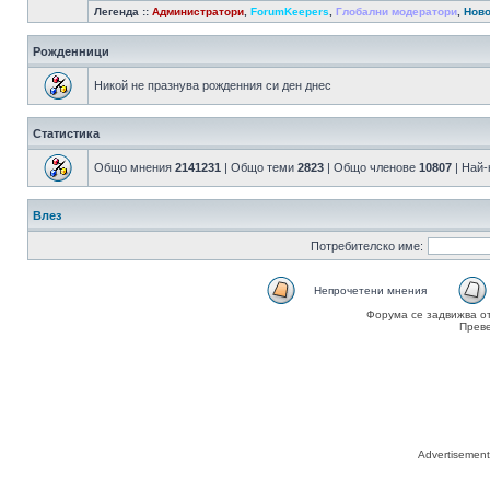
Легенда ::
Администратори
,
ForumKeepers
,
Глобални модератори
,
Ново
Рожденници
Никой не празнува рожденния си ден днес
Статистика
Общо мнения
2141231
| Общо теми
2823
| Общо членове
10807
| Най
Влез
Потребителско име:
Непрочетени мнения
Форума се задвижва о
Прев
Advertisemen