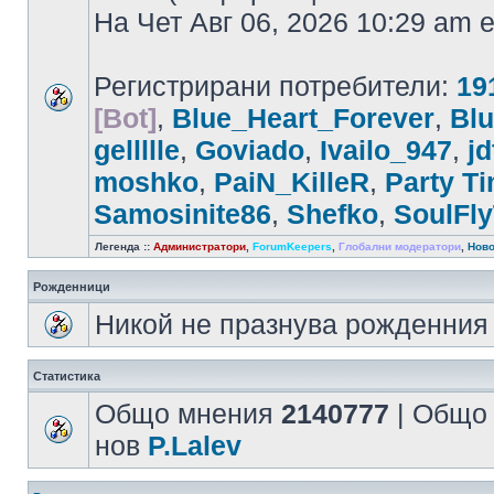
На Чет Авг 06, 2026 10:29 am
Регистрирани потребители:
19
[Bot]
,
Blue_Heart_Forever
,
Bl
gellllle
,
Goviado
,
Ivailo_947
,
jd
moshko
,
PaiN_KilleR
,
Party T
Samosinite86
,
Shefko
,
SoulFl
Легенда ::
Администратори
,
ForumKeepers
,
Глобални модератори
,
Ново
Рожденници
Никой не празнува рожденния 
Статистика
Общо мнения
2140777
| Общо
нов
P.Lalev