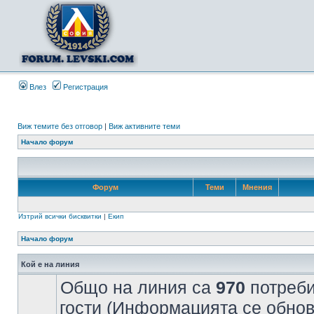
Влез
Регистрация
Виж темите без отговор
|
Виж активните теми
Начало форум
Форум
Теми
Мнения
Изтрий всички бисквитки
|
Екип
Начало форум
Кой е на линия
Общо на линия са
970
потреби
гости (Информацията се обнов