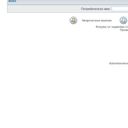
Влез
Потребителско име:
Непрочетени мнения
Форума се задвижва о
Прев
Advertisemen