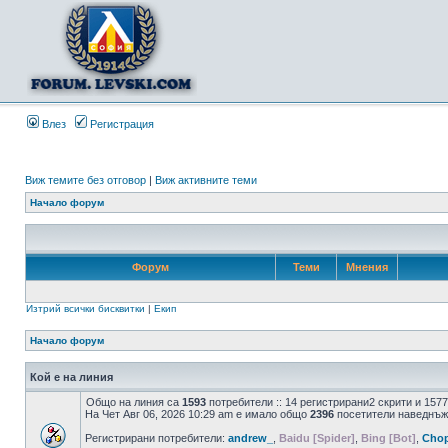
Влез
Регистрация
Виж темите без отговор
|
Виж активните теми
Начало форум
Форум
Теми
Мнения
Изтрий всички бисквитки
|
Екип
Начало форум
Кой е на линия
Общо на линия са
1593
потребители :: 14 регистрирани2 скрити и 157
На Чет Авг 06, 2026 10:29 am е имало общо
2396
посетители наведнъж
Регистрирани потребители:
andrew_
,
Baidu [Spider]
,
Bing [Bot]
,
Cho