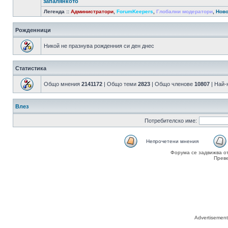
запалянкото
Легенда ::
Администратори
,
ForumKeepers
,
Глобални модератори
,
Ново
Рожденници
Никой не празнува рожденния си ден днес
Статистика
Общо мнения
2141172
| Общо теми
2823
| Общо членове
10807
| Най-
Влез
Потребителско име:
Непрочетени мнения
Форума се задвижва о
Прев
Advertisemen