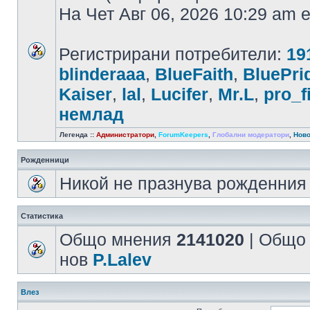
На Чет Авг 06, 2026 10:29 am
Регистрирани потребители:
19
blinderaaa
,
BlueFaith
,
BluePri
Kaiser
,
lal
,
Lucifer
,
Mr.L
,
pro_fi
немлад
Легенда ::
Администратори
,
ForumKeepers
,
Глобални модератори
,
Ново
Рожденници
Никой не празнува рожденния 
Статистика
Общо мнения
2141020
| Общо
нов
P.Lalev
Влез