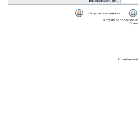
Потребителско име:
Непрочетени мнения
Форума се задвижва о
Прев
Advertisemen