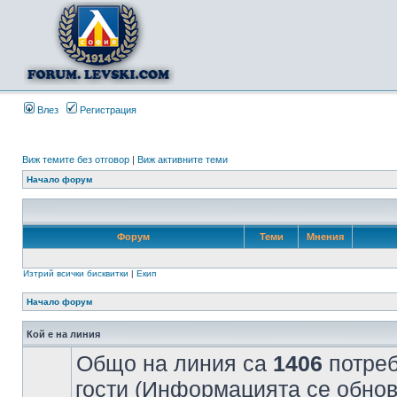
Влез
Регистрация
Виж темите без отговор
|
Виж активните теми
Начало форум
Форум
Теми
Мнения
Изтрий всички бисквитки
|
Екип
Начало форум
Кой е на линия
Общо на линия са
1406
потреб
гости (Информацията се обнов