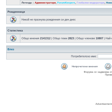
Легенда ::
Администратори
,
ForumKeepers
,
Глобални модератори
,
Ново
Рожденници
Никой не празнува рожденния си ден днес
Статистика
Общо мнения
2141312
| Общо теми
2823
| Общо членове
10807
| Най
Влез
Потребителско име:
Непрочетени мнения
Форума се задвижва о
Прев
Advertisemen