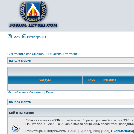
Влез
Регистрация
Виж темите без отговор
|
Виж активните теми
Начало форум
Форум
Теми
Мнения
Изтрий всички бисквитки
|
Екип
Начало форум
Кой е на линия
Общо на линия са
935
потребители :: 3 регистрирани0 скрити и 932 г
На Чет Авг 06, 2026 10:29 am е имало общо
2396
посетители наведнъж
Регистрирани потребители:
Baidu [Spider]
,
Bing [Bot]
,
Overwhelming