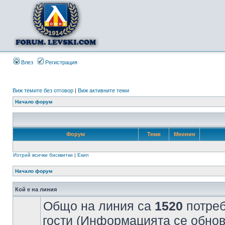
Влез
Регистрация
Виж темите без отговор
|
Виж активните теми
Начало форум
Форум
Теми
Мнения
Изтрий всички бисквитки
|
Екип
Начало форум
Кой е на линия
Общо на линия са
1520
потреб
гости (Информацията се обнов