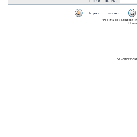
Потребителско име:
Непрочетени мнения
Форума се задвижва о
Прев
Advertisemen