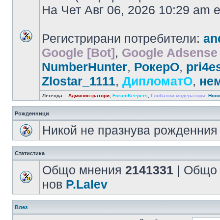
На Чет Авг 06, 2026 10:29 am
Регистрирани потребители:
an
Google [Bot]
,
Google Adsense 
NumberHunter
,
РокерО
,
pri4e
Zlostar_1111
,
ДипломатО
,
не
Легенда ::
Администратори
,
ForumKeepers
,
Глобални модератори
,
Ново
Рожденници
Никой не празнува рожденния 
Статистика
Общо мнения
2141331
| Общо
нов
P.Lalev
Влез