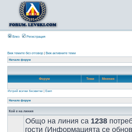
Влез
Регистрация
Виж темите без отговор
|
Виж активните теми
Начало форум
Форум
Теми
Мнения
Изтрий всички бисквитки
|
Екип
Начало форум
Кой е на линия
Общо на линия са
1238
потреб
гости (Информацията се обнов