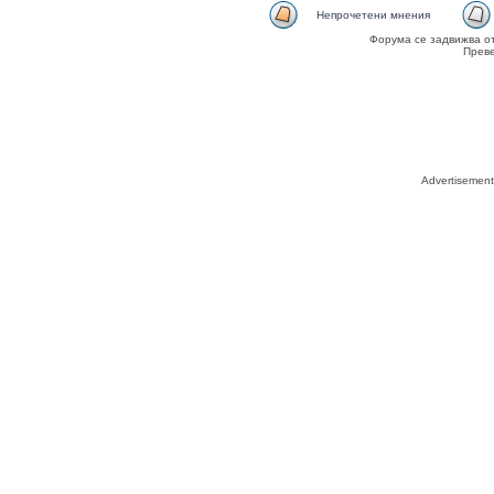
Непрочетени мнения
Форума се задвижва о
Прев
Advertisemen