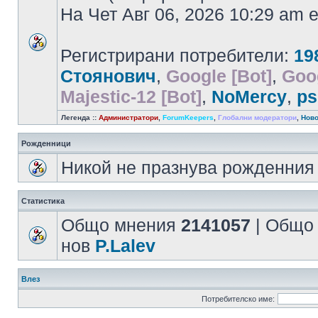
На Чет Авг 06, 2026 10:29 am
Регистрирани потребители:
19
Стоянович
,
Google [Bot]
,
Goo
Majestic-12 [Bot]
,
NoMercy
,
ps
Легенда ::
Администратори
,
ForumKeepers
,
Глобални модератори
,
Ново
Рожденници
Никой не празнува рожденния 
Статистика
Общо мнения
2141057
| Общо
нов
P.Lalev
Влез
Потребителско име: