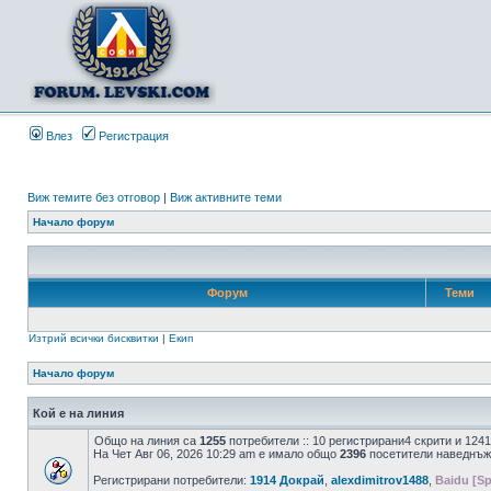
Влез
Регистрация
Виж темите без отговор
|
Виж активните теми
Начало форум
Форум
Теми
Изтрий всички бисквитки
|
Екип
Начало форум
Кой е на линия
Общо на линия са
1255
потребители :: 10 регистрирани4 скрити и 124
На Чет Авг 06, 2026 10:29 am е имало общо
2396
посетители наведнъж
Регистрирани потребители:
1914 Докрай
,
alexdimitrov1488
,
Baidu [Sp