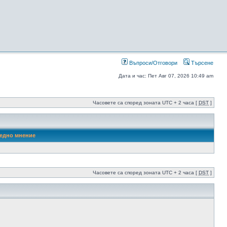
Въпроси/Отговори
Търсене
Дата и час: Пет Авг 07, 2026 10:49 am
Часовете са според зоната UTC + 2 часа [
DST
]
едно мнение
Часовете са според зоната UTC + 2 часа [
DST
]