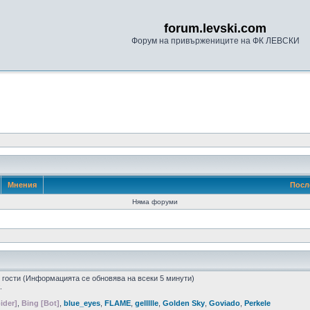
forum.levski.com
Форум на привържениците на ФК ЛЕВСКИ
Мнения
Посл
Няма форуми
1 гости (Информацията се обновява на всеки 5 минути)
.
ider]
,
Bing [Bot]
,
blue_eyes
,
FLAME
,
gellllle
,
Golden Sky
,
Goviado
,
Perkele