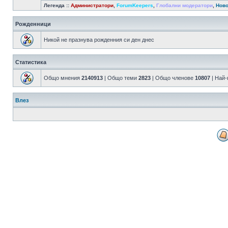
Легенда ::
Администратори
,
ForumKeepers
,
Глобални модератори
,
Ново
Рожденници
Никой не празнува рожденния си ден днес
Статистика
Общо мнения
2140913
| Общо теми
2823
| Общо членове
10807
| Най
Влез