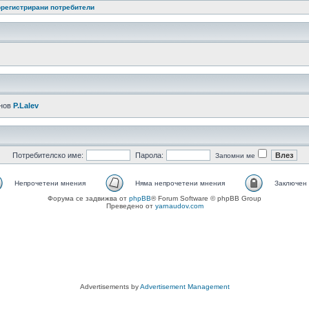
регистрирани потребители
-нов
P.Lalev
Потребителско име:
Парола:
Запомни ме
Непрочетени мнения
Няма непрочетени мнения
Заключен
Форума се задвижва от
phpBB
® Forum Software © phpBB Group
Преведено от
yarnaudov.com
Advertisements by
Advertisement Management