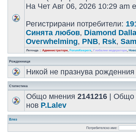
На Чет Авг 06, 2026 10:29 am
Регистрирани потребители:
19
Синята любов
,
Diamond Dall
Overwhelming
,
PNB
,
Rsk
,
Sam
Легенда ::
Администратори
,
ForumKeepers
,
Глобални модератори
,
Ново
Рожденници
Никой не празнува рожденния 
Статистика
Общо мнения
2141216
| Общо
нов
P.Lalev
Влез
Потребителско име: