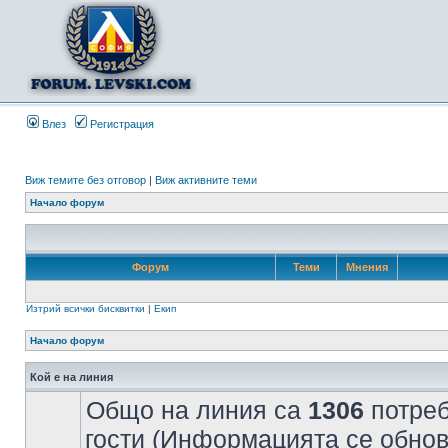
Влез
Регистрация
Виж темите без отговор
|
Виж активните теми
Начало форум
Форум
Теми
Мнения
Изтрий всички бисквитки
|
Екип
Начало форум
Кой е на линия
Общо на линия са
1306
потреб
гости (Информацията се обнов