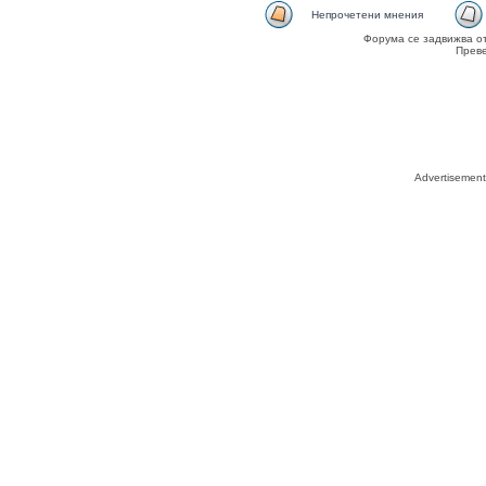
Непрочетени мнения
Форума се задвижва о
Прев
Advertisemen