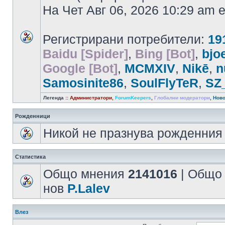
На Чет Авг 06, 2026 10:29 am
Регистрирани потребители:
19
Baidu [Spider]
,
Bing [Bot]
,
bjo
Google [Bot]
,
MCMXIV
,
Nikē
,
n
Samosinite86
,
SoulFlyTeR
,
SZ
Легенда ::
Администратори
,
ForumKeepers
,
Глобални модератори
,
Ново
Рожденници
Никой не празнува рожденния 
Статистика
Общо мнения
2141016
| Общо
нов
P.Lalev
Влез