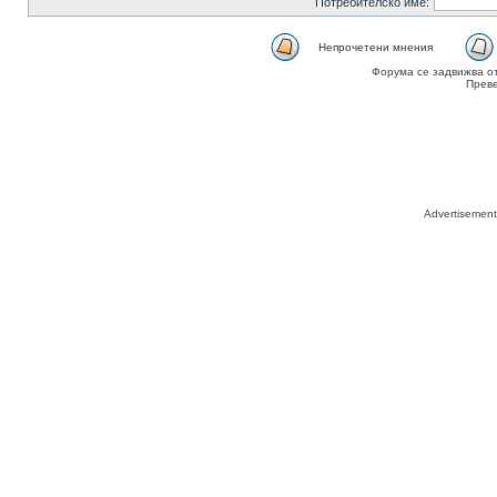
Потребителско име:
Непрочетени мнения
Форума се задвижва о
Прев
Advertisemen