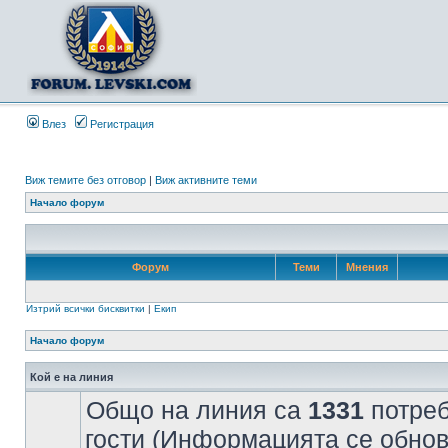
Влез
Регистрация
Виж темите без отговор
|
Виж активните теми
Начало форум
Форум
Теми
Мнения
Изтрий всички бисквитки
|
Екип
Начало форум
Кой е на линия
Общо на линия са
1331
потреб
гости (Информацията се обнов