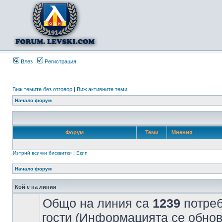
Влез
Регистрация
Виж темите без отговор
|
Виж активните теми
Начало форум
Форум
Теми
Мнения
Изтрий всички бисквитки
|
Екип
Начало форум
Кой е на линия
Общо на линия са
1239
потреб
гости (Информацията се обнов