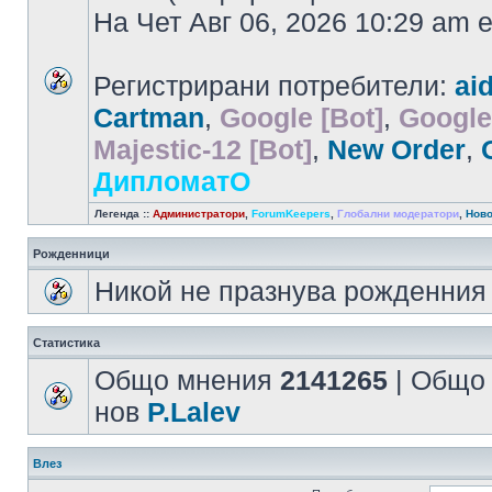
На Чет Авг 06, 2026 10:29 am
Регистрирани потребители:
ai
Cartman
,
Google [Bot]
,
Google
Majestic-12 [Bot]
,
New Order
,
ДипломатО
Легенда ::
Администратори
,
ForumKeepers
,
Глобални модератори
,
Ново
Рожденници
Никой не празнува рожденния 
Статистика
Общо мнения
2141265
| Общо
нов
P.Lalev
Влез