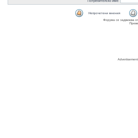
Потребителско име:
Непрочетени мнения
Форума се задвижва о
Прев
Advertisemen