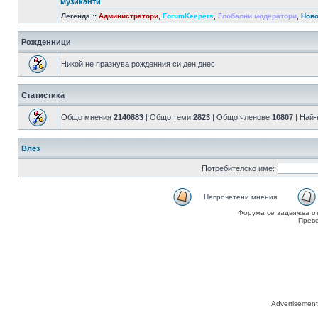
музиканти
Легенда ::
Администратори
,
ForumKeepers
,
Глобални модератори
,
Ново
Рожденници
Никой не празнува рожденния си ден днес
Статистика
Общо мнения
2140883
| Общо теми
2823
| Общо членове
10807
| Най
Влез
Потребителско име:
Непрочетени мнения
Форума се задвижва о
Прев
Advertisemen