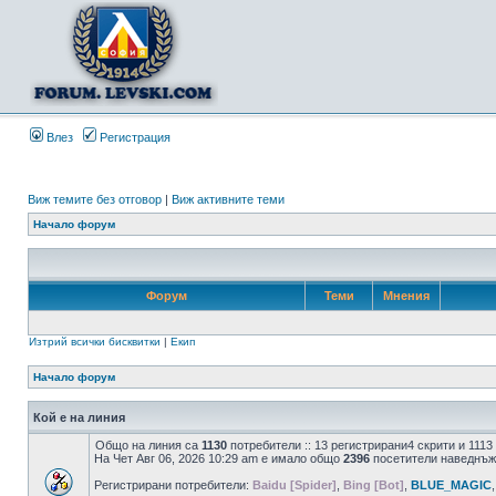
Влез
Регистрация
Виж темите без отговор
|
Виж активните теми
Начало форум
Форум
Теми
Мнения
Изтрий всички бисквитки
|
Екип
Начало форум
Кой е на линия
Общо на линия са
1130
потребители :: 13 регистрирани4 скрити и 111
На Чет Авг 06, 2026 10:29 am е имало общо
2396
посетители наведнъж
Регистрирани потребители:
Baidu [Spider]
,
Bing [Bot]
,
BLUE_MAGIC