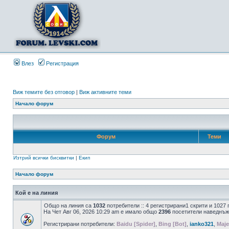
Влез
Регистрация
Виж темите без отговор
|
Виж активните теми
Начало форум
Форум
Теми
Изтрий всички бисквитки
|
Екип
Начало форум
Кой е на линия
Общо на линия са
1032
потребители :: 4 регистрирани1 скрити и 1027
На Чет Авг 06, 2026 10:29 am е имало общо
2396
посетители наведнъж
Регистрирани потребители:
Baidu [Spider]
,
Bing [Bot]
,
ianko321
,
Maje