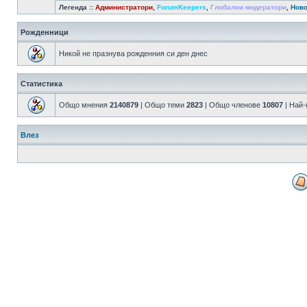
Легенда ::
Администратори
,
ForumKeepers
,
Глобални модератори
,
Ново
Рожденници
Никой не празнува рожденния си ден днес
Статистика
Общо мнения
2140879
| Общо теми
2823
| Общо членове
10807
| Най
Влез