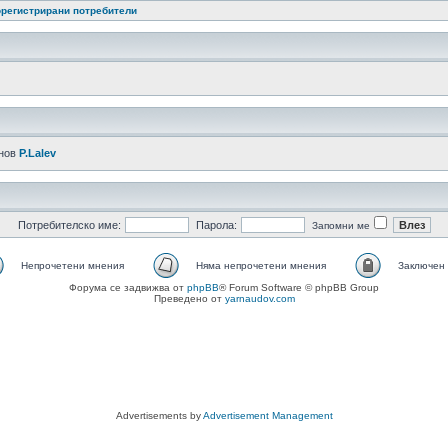
регистрирани потребители
-нов
P.Lalev
Потребителско име:
Парола:
Запомни ме
Непрочетени мнения
Няма непрочетени мнения
Заключен
Форума се задвижва от
phpBB
® Forum Software © phpBB Group
Преведено от
yarnaudov.com
Advertisements by
Advertisement Management