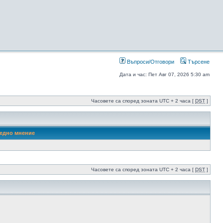
Въпроси/Отговори
Търсене
Дата и час: Пет Авг 07, 2026 5:30 am
Часовете са според зоната UTC + 2 часа [
DST
]
едно мнение
Часовете са според зоната UTC + 2 часа [
DST
]