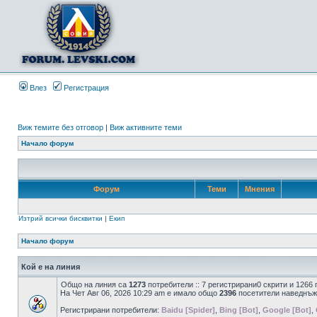
Влез
Регистрация
Виж темите без отговор
|
Виж активните теми
Начало форум
Форум
Теми
Мнения
Изтрий всички бисквитки
|
Екип
Начало форум
Кой е на линия
Общо на линия са
1273
потребители :: 7 регистрирани0 скрити и 1266
На Чет Авг 06, 2026 10:29 am е имало общо
2396
посетители наведнъж
Регистрирани потребители:
Baidu [Spider]
,
Bing [Bot]
,
Google [Bot]
,