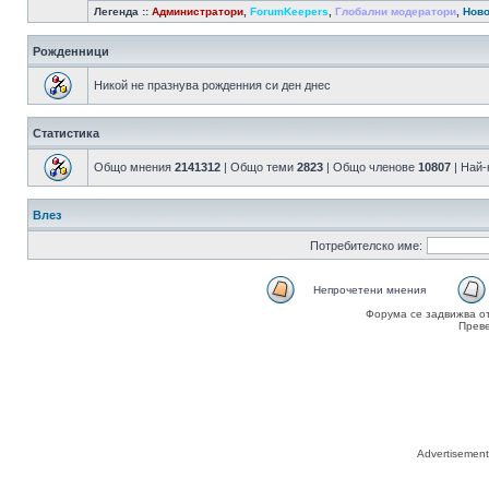
Легенда ::
Администратори
,
ForumKeepers
,
Глобални модератори
,
Ново
Рожденници
Никой не празнува рожденния си ден днес
Статистика
Общо мнения
2141312
| Общо теми
2823
| Общо членове
10807
| Най
Влез
Потребителско име:
Непрочетени мнения
Форума се задвижва о
Прев
Advertisemen