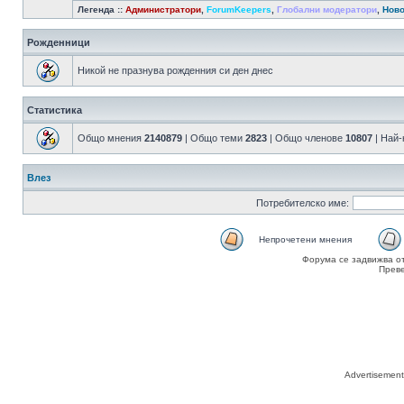
Легенда ::
Администратори
,
ForumKeepers
,
Глобални модератори
,
Ново
Рожденници
Никой не празнува рожденния си ден днес
Статистика
Общо мнения
2140879
| Общо теми
2823
| Общо членове
10807
| Най
Влез
Потребителско име:
Непрочетени мнения
Форума се задвижва о
Прев
Advertisemen