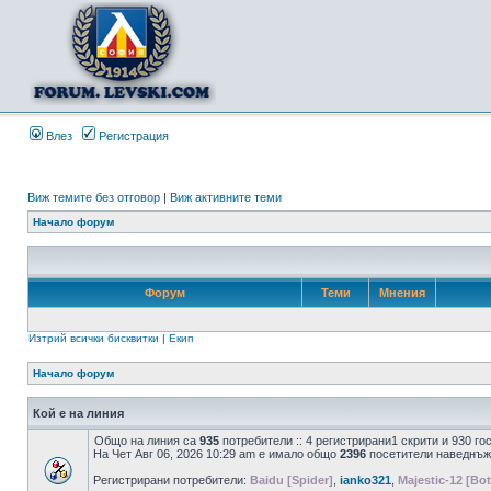
Влез
Регистрация
Виж темите без отговор
|
Виж активните теми
Начало форум
Форум
Теми
Мнения
Изтрий всички бисквитки
|
Екип
Начало форум
Кой е на линия
Общо на линия са
935
потребители :: 4 регистрирани1 скрити и 930 г
На Чет Авг 06, 2026 10:29 am е имало общо
2396
посетители наведнъж
Регистрирани потребители:
Baidu [Spider]
,
ianko321
,
Majestic-12 [Bot