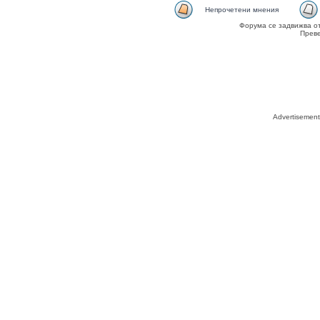
Непрочетени мнения
Форума се задвижва о
Прев
Advertisemen