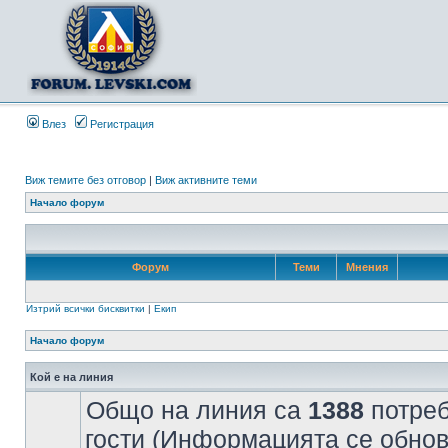
Влез
Регистрация
Виж темите без отговор
|
Виж активните теми
Начало форум
Форум
Теми
Мнения
Изтрий всички бисквитки
|
Екип
Начало форум
Кой е на линия
Общо на линия са
1388
потреб
гости (Информацията се обнов