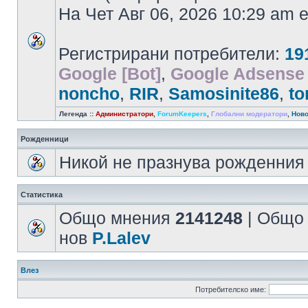
На Чет Авг 06, 2026 10:29 am
Регистрирани потребители:
19
Google [Bot]
,
Google Adsense 
noncho
,
RIR
,
Samosinite86
,
to
Легенда ::
Администратори
,
ForumKeepers
,
Глобални модератори
,
Ново
Рожденници
Никой не празнува рожденния 
Статистика
Общо мнения
2141248
| Общо
нов
P.Lalev
Влез
Потребителско име: