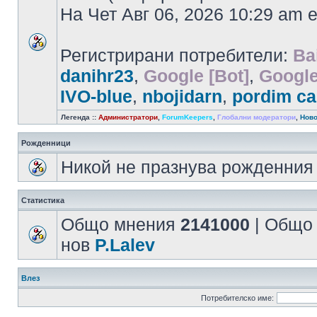
На Чет Авг 06, 2026 10:29 am
Регистрирани потребители:
Ba
danihr23
,
Google [Bot]
,
Google
IVO-blue
,
nbojidarn
,
pordim ca
Легенда ::
Администратори
,
ForumKeepers
,
Глобални модератори
,
Ново
Рожденници
Никой не празнува рожденния 
Статистика
Общо мнения
2141000
| Общо
нов
P.Lalev
Влез
Потребителско име: