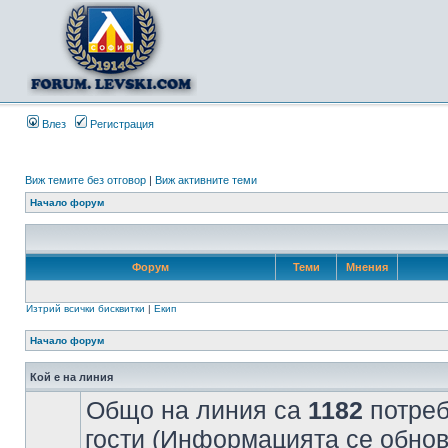
Влез
Регистрация
Виж темите без отговор
|
Виж активните теми
Начало форум
Форум
Теми
Мнения
Изтрий всички бисквитки
|
Екип
Начало форум
Кой е на линия
Общо на линия са
1182
потреб
гости (Информацията се обнов