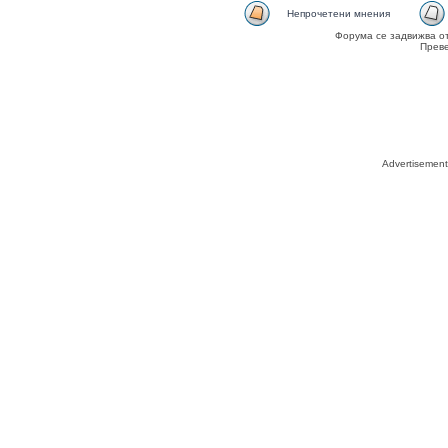
Непрочетени мнения
Форума се задвижва о
Прев
Advertisemen