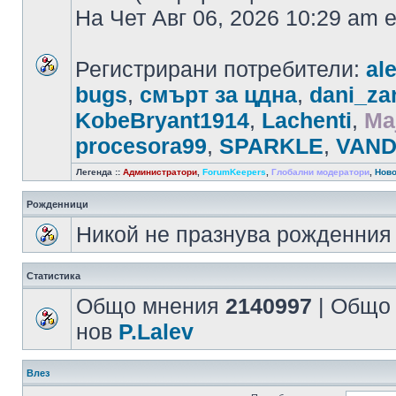
На Чет Авг 06, 2026 10:29 am
Регистрирани потребители:
al
bugs
,
смърт за цдна
,
dani_za
KobeBryant1914
,
Lachenti
,
Maj
procesora99
,
SPARKLE
,
VAND
Легенда ::
Администратори
,
ForumKeepers
,
Глобални модератори
,
Ново
Рожденници
Никой не празнува рожденния 
Статистика
Общо мнения
2140997
| Общо
нов
P.Lalev
Влез