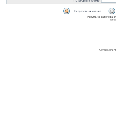
Потребителско име:
Непрочетени мнения
Форума се задвижва о
Прев
Advertisemen