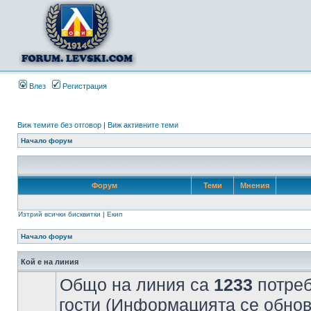
Влез
Регистрация
Виж темите без отговор
|
Виж активните теми
Начало форум
Форум
Теми
Мнения
Изтрий всички бисквитки
|
Екип
Начало форум
Кой е на линия
Общо на линия са
1233
потреб
гости (Информацията се обнов