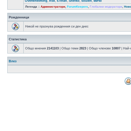
Overwhelming
,
Rsk
,
s7efan
,
Shefko
,
soulen
,
мичо
Легенда ::
Администратори
,
ForumKeepers
,
Глобални модератори
,
Ново
Рожденници
Никой не празнува рожденния си ден днес
Статистика
Общо мнения
2141103
| Общо теми
2823
| Общо членове
10807
| Най-
Влез