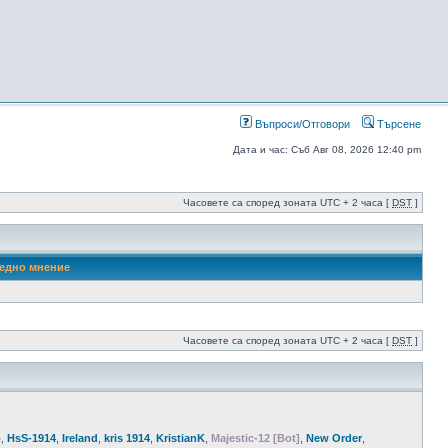
Въпроси/Отговори
Търсене
Дата и час: Съб Авг 08, 2026 12:40 pm
Часовете са според зоната UTC + 2 часа [
DST
]
едно мнение
Часовете са според зоната UTC + 2 часа [
DST
]
o
,
HsS-1914
,
Ireland
,
kris 1914
,
KristianK
,
Majestic-12 [Bot]
,
New Order
,