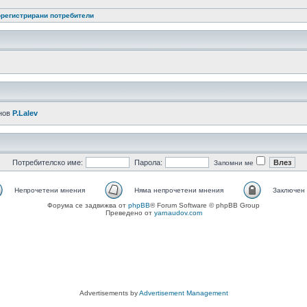
регистрирани потребители
нов
P.Lalev
Потребителско име:
Парола:
Запомни ме
Непрочетени мнения
Няма непрочетени мнения
Заключен
Форума се задвижва от
phpBB
® Forum Software © phpBB Group
Преведено от
yarnaudov.com
Advertisements by
Advertisement Management