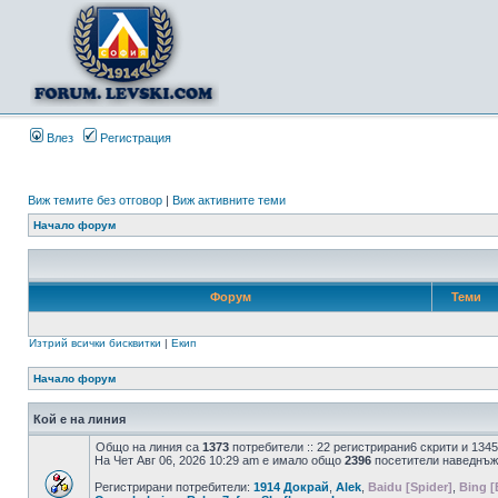
Влез
Регистрация
Виж темите без отговор
|
Виж активните теми
Начало форум
Форум
Теми
Изтрий всички бисквитки
|
Екип
Начало форум
Кой е на линия
Общо на линия са
1373
потребители :: 22 регистрирани6 скрити и 134
На Чет Авг 06, 2026 10:29 am е имало общо
2396
посетители наведнъж
Регистрирани потребители:
1914 Докрай
,
Alek
,
Baidu [Spider]
,
Bing [