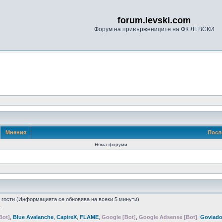
forum.levski.com
Форум на привържениците на ФК ЛЕВСКИ
Мнения
Посл
Няма форуми
5 гости (Информацията се обновява на всеки 5 минути)
.
Bot]
,
Blue Avalanche
,
CapireX
,
FLAME
,
Google [Bot]
,
Google Adsense [Bot]
,
Goviad