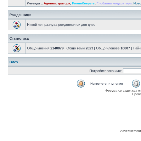
Легенда ::
Администратори
,
ForumKeepers
,
Глобални модератори
,
Ново
Рожденници
Никой не празнува рожденния си ден днес
Статистика
Общо мнения
2140879
| Общо теми
2823
| Общо членове
10807
| Най
Влез
Потребителско име:
Непрочетени мнения
Форума се задвижва о
Прев
Advertisemen