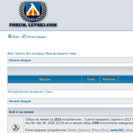
Влез
Регистрация
Виж темите без отговор
|
Виж активните теми
Начало форум
Форум
Теми
Мнения
Изтрий всички бисквитки
|
Екип
Начало форум
Кой е на линия
Общо на линия са
1023
потребители :: 5 регистрирани1 скрити и 1017
На Чет Авг 06, 2026 10:29 am е имало общо
2396
посетители наведнъж
Регистрирани потребители:
Baidu [Spider]
,
Bing [Bot]
,
ianko321
,
Maje