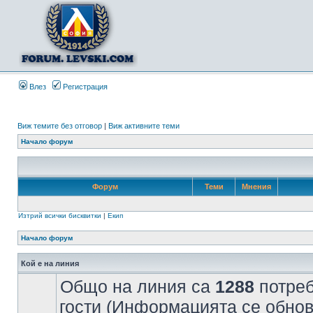
Влез
Регистрация
Виж темите без отговор
|
Виж активните теми
Начало форум
Форум
Теми
Мнения
Изтрий всички бисквитки
|
Екип
Начало форум
Кой е на линия
Общо на линия са
1288
потреб
гости (Информацията се обнов