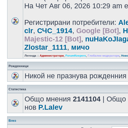
На Чет Авг 06, 2026 10:29 am
Регистрирани потребители:
Al
clr
,
СЧС_1914
,
Google [Bot]
,
H
Majestic-12 [Bot]
,
nuHaKoJIag
Zlostar_1111
,
мичо
Легенда ::
Администратори
,
ForumKeepers
,
Глобални модератори
,
Ново
Рожденници
Никой не празнува рожденния 
Статистика
Общо мнения
2141104
| Общо
нов
P.Lalev
Влез