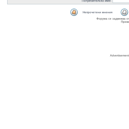
Потребителско име:
Непрочетени мнения
Форума се задвижва о
Прев
Advertisemen