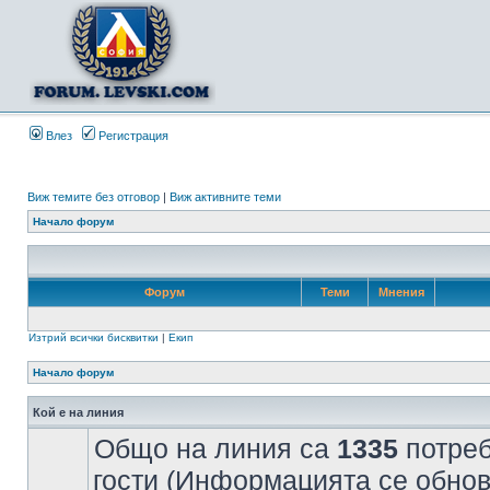
Влез
Регистрация
Виж темите без отговор
|
Виж активните теми
Начало форум
Форум
Теми
Мнения
Изтрий всички бисквитки
|
Екип
Начало форум
Кой е на линия
Общо на линия са
1335
потреб
гости (Информацията се обнов