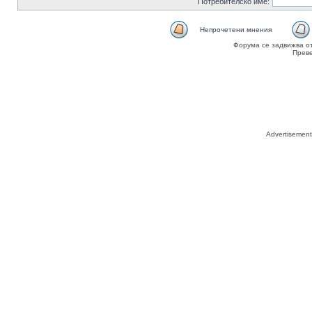
Потребителско име:
Непрочетени мнения
Форума се задвижва о
Прев
Advertisemen