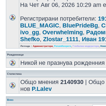
На Чет Авг 06, 2026 10:29 am
Регистрирани потребители:
19
BLUE_MAGIC
,
BluePrideBg
,
С
ivo_gg
,
Overwhelming
,
Радом
Shefko
,
Zlostar_1111
,
Иван 19
Легенда ::
Администратори
,
ForumKeepers
,
Глобални модератори
,
Ново
Рожденници
Никой не празнува рожденния 
Статистика
Общо мнения
2140930
| Общо
нов
P.Lalev
Влез