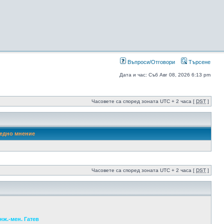
Въпроси/Отговори
Търсене
Дата и час: Съб Авг 08, 2026 6:13 pm
Часовете са според зоната UTC + 2 часа [
DST
]
едно мнение
Часовете са според зоната UTC + 2 часа [
DST
]
нж.-мен. Гатев