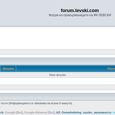
forum.levski.com
Форум на привържениците на ФК ЛЕВСКИ
Мнения
Посл
Няма форуми
6 гости (Информацията се обновява на всеки 5 минути)
.
,
clr
,
Google [Bot]
,
Google Adsense [Bot]
,
iii3
,
Overwhelming
,
soulen
,
запалянкото
,
и