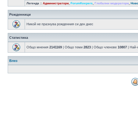
Легенда ::
Администратори
,
ForumKeepers
,
Глобални модератори
,
Ново
Рожденници
Никой не празнува рожденния си ден днес
Статистика
Общо мнения
2141169
| Общо теми
2823
| Общо членове
10807
| Най-
Влез