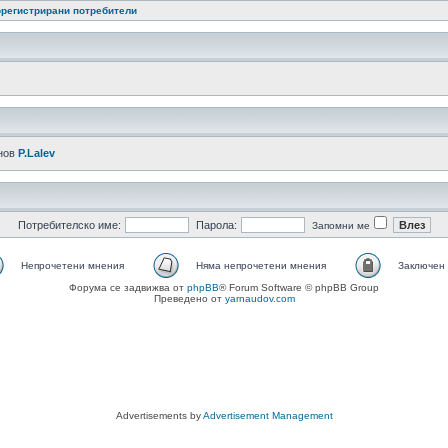
регистрирани потребители
нов
P.Lalev
Потребителско име:
Парола:
Запомни ме
Непрочетени мнения
Няма непрочетени мнения
Заключен
Форума се задвижва от
phpBB
® Forum Software © phpBB Group
Преведено от
yarnaudov.com
Advertisements by
Advertisement Management