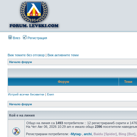
Влез
Регистрация
Виж темите без отговор
|
Виж активните теми
Начало форум
Форум
Теми
Изтрий всички бисквитки
|
Екип
Начало форум
Кой е на линия
Общо на линия са
1493
потребители :: 12 регистрирани5 скрити и 147
На Чет Авг 06, 2026 10:29 am е имало общо
2396
посетители наведнъж
Регистрирани потребители:
-Mytag-
,
archi
,
Baidu [Spider]
,
Bing [Bot]