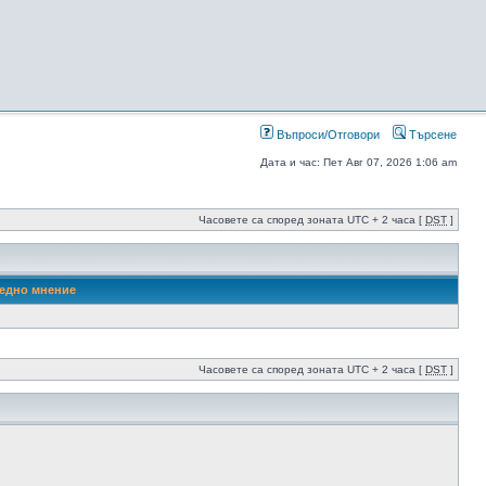
Въпроси/Отговори
Търсене
Дата и час: Пет Авг 07, 2026 1:06 am
Часовете са според зоната UTC + 2 часа [
DST
]
едно мнение
Часовете са според зоната UTC + 2 часа [
DST
]