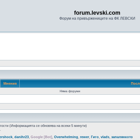
forum.levski.com
Форум на привържениците на ФК ЛЕВСКИ
Мнения
Посл
Няма форуми
5 гости (Информацията се обновява на всеки 5 минути)
.
ershock
,
danihr23
,
Google [Bot]
,
Overwhelming
,
rewer
,
Гиго
,
vlads
,
запалянкото