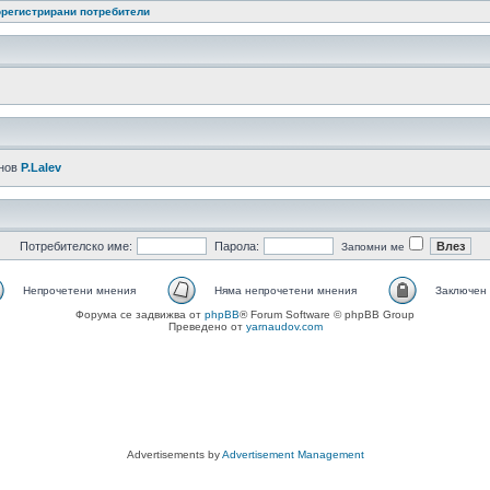
регистрирани потребители
-нов
P.Lalev
Потребителско име:
Парола:
Запомни ме
Непрочетени мнения
Няма непрочетени мнения
Заключен
Форума се задвижва от
phpBB
® Forum Software © phpBB Group
Преведено от
yarnaudov.com
Advertisements by
Advertisement Management