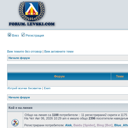
Влез
Регистрация
Виж темите без отговор
|
Виж активните теми
Начало форум
Форум
Теми
Изтрий всички бисквитки
|
Екип
Начало форум
Кой е на линия
Общо на линия са
1188
потребители :: 11 регистрирани2 скрити и 117
На Чет Авг 06, 2026 10:29 am е имало общо
2396
посетители наведнъж
Регистрирани потребители:
Alek
,
Baidu [Spider]
,
Bing [Bot]
,
Blue_Aft