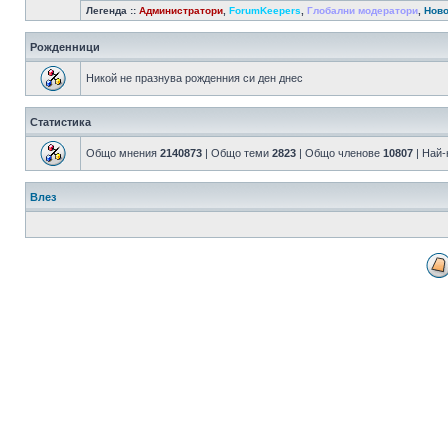
Легенда ::
Администратори
,
ForumKeepers
,
Глобални модератори
,
Ново
Рожденници
Никой не празнува рожденния си ден днес
Статистика
Общо мнения
2140873
| Общо теми
2823
| Общо членове
10807
| Най
Влез