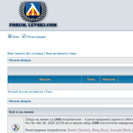
Влез
Регистрация
Виж темите без отговор
|
Виж активните теми
Начало форум
Форум
Теми
Мнения
Изтрий всички бисквитки
|
Екип
Начало форум
Кой е на линия
Общо на линия са
1468
потребители :: 4 регистрирани0 скрити и 1464
На Чет Авг 06, 2026 10:29 am е имало общо
2396
посетители наведнъж
Регистрирани потребители:
Baidu [Spider]
,
Bing [Bot]
,
Google [Bot]
,