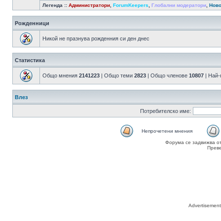
Легенда ::
Администратори
,
ForumKeepers
,
Глобални модератори
,
Ново
Рожденници
Никой не празнува рожденния си ден днес
Статистика
Общо мнения
2141223
| Общо теми
2823
| Общо членове
10807
| Най
Влез
Потребителско име:
Непрочетени мнения
Форума се задвижва о
Прев
Advertisemen