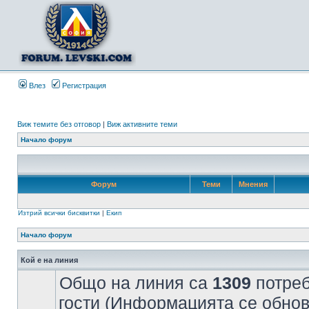
Влез
Регистрация
Виж темите без отговор
|
Виж активните теми
Начало форум
Форум
Теми
Мнения
Изтрий всички бисквитки
|
Екип
Начало форум
Кой е на линия
Общо на линия са
1309
потреб
гости (Информацията се обнов