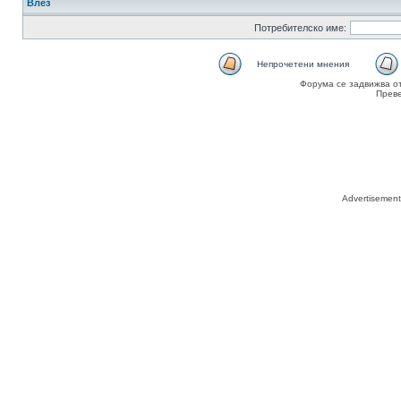
Влез
Потребителско име:
Непрочетени мнения
Форума се задвижва о
Прев
Advertisemen