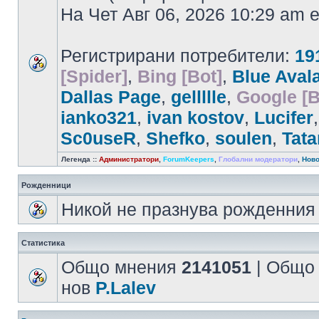
На Чет Авг 06, 2026 10:29 am
Регистрирани потребители:
19
[Spider]
,
Bing [Bot]
,
Blue Aval
Dallas Page
,
gellllle
,
Google [B
ianko321
,
ivan kostov
,
Lucifer
Sc0useR
,
Shefko
,
soulen
,
Tata
Легенда ::
Администратори
,
ForumKeepers
,
Глобални модератори
,
Ново
Рожденници
Никой не празнува рожденния 
Статистика
Общо мнения
2141051
| Общо
нов
P.Lalev