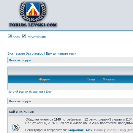
Влез
Регистрация
Виж темите без отговор
|
Виж активните теми
Начало форум
Форум
Теми
Мнения
Изтрий всички бисквитки
|
Екип
Начало форум
Кой е на линия
Общо на линия са
1149
потребители :: 12 регистрирани3 скрити и 113
На Чет Авг 06, 2026 10:29 am е имало общо
2396
посетители наведнъж
Регистрирани потребители:
Баджанак
,
Alek
,
Baidu [Spider]
,
Bing [Bo