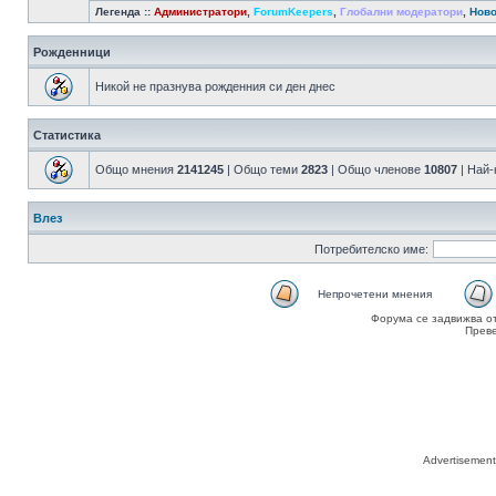
Легенда ::
Администратори
,
ForumKeepers
,
Глобални модератори
,
Ново
Рожденници
Никой не празнува рожденния си ден днес
Статистика
Общо мнения
2141245
| Общо теми
2823
| Общо членове
10807
| Най
Влез
Потребителско име:
Непрочетени мнения
Форума се задвижва о
Прев
Advertisemen