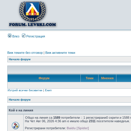
Влез
Регистрация
Виж темите без отговор
|
Виж активните теми
Начало форум
Форум
Теми
Мнения
Изтрий всички бисквитки
|
Екип
Начало форум
Кой е на линия
Общо на линия са
1589
потребители :: 1 регистрирани0 скрити и 1588
На Чет Авг 06, 2026 4:36 am е имало общо
2311
посетители наведнъж.
Регистрирани потребители:
Baidu [Spider]