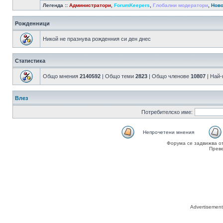
Легенда ::
Администратори
,
ForumKeepers
,
Глобални модератори
,
Ново
Рожденници
Никой не празнува рожденния си ден днес
Статистика
Общо мнения
2140592
| Общо теми
2823
| Общо членове
10807
| Най
Влез
Потребителско име:
Непрочетени мнения
Форума се задвижва о
Прев
Advertisemen