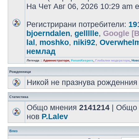
На Чет Авг 06, 2026 10:29 am
Регистрирани потребители:
19
bjoerndalen
,
gellllle
,
Google [B
lal
,
moshko
,
niki92
,
Overwhel
немлад
Легенда ::
Администратори
,
ForumKeepers
,
Глобални модератори
,
Ново
Рожденници
Никой не празнува рожденния 
Статистика
Общо мнения
2141214
| Общо
нов
P.Lalev
Влез