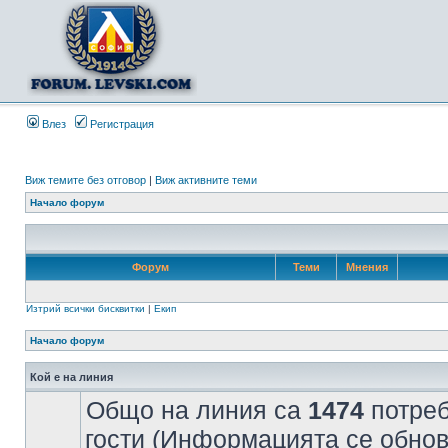
Влез
Регистрация
Виж темите без отговор
|
Виж активните теми
Начало форум
Форум
Теми
Мнения
Изтрий всички бисквитки
|
Екип
Начало форум
Кой е на линия
Общо на линия са
1474
потреб
гости (Информацията се обнов