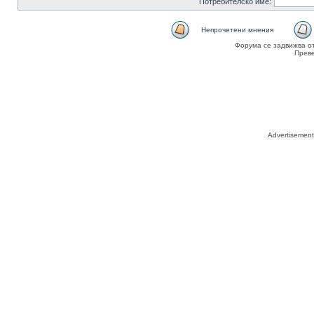
Потребителско име:
Непрочетени мнения
Форума се задвижва о
Прев
Advertisemen