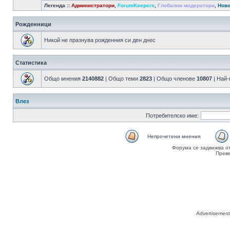
Легенда ::
Администратори
,
ForumKeepers
,
Глобални модератори
,
Ново
Рожденници
Никой не празнува рожденния си ден днес
Статистика
Общо мнения
2140882
| Общо теми
2823
| Общо членове
10807
| Най
Влез
Потребителско име:
Непрочетени мнения
Форума се задвижва о
Прев
Advertisemen