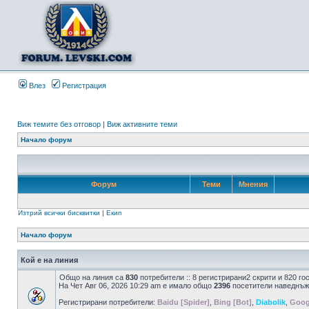
Влез
Регистрация
Виж темите без отговор
|
Виж активните теми
Начало форум
Форум
Теми
Мнения
Изтрий всички бисквитки
|
Екип
Начало форум
Кой е на линия
Общо на линия са
830
потребители :: 8 регистрирани2 скрити и 820 г
На Чет Авг 06, 2026 10:29 am е имало общо
2396
посетители наведнъж
Регистрирани потребители:
Baidu [Spider]
,
Bing [Bot]
,
Diabolik
,
Goog