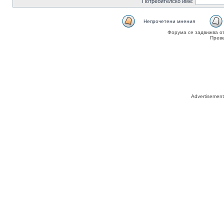
Потребителско име:
Непрочетени мнения
Форума се задвижва о
Прев
Advertisemen