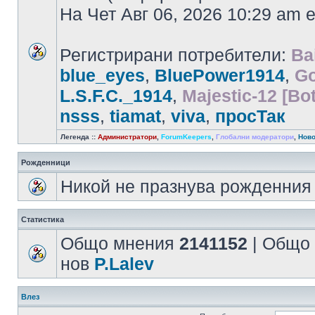
На Чет Авг 06, 2026 10:29 am
Регистрирани потребители:
Ba
blue_eyes
,
BluePower1914
,
Go
L.S.F.C._1914
,
Majestic-12 [Bot
nsss
,
tiamat
,
viva
,
просТак
Легенда ::
Администратори
,
ForumKeepers
,
Глобални модератори
,
Ново
Рожденници
Никой не празнува рожденния 
Статистика
Общо мнения
2141152
| Общо
нов
P.Lalev
Влез