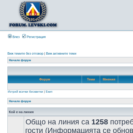
Влез
Регистрация
Виж темите без отговор
|
Виж активните теми
Начало форум
Форум
Теми
Мнения
Изтрий всички бисквитки
|
Екип
Начало форум
Кой е на линия
Общо на линия са
1258
потреб
гости (Информацията се обнов