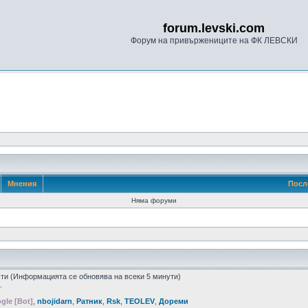
forum.levski.com
Форум на привържениците на ФК ЛЕВСКИ
Мнения
Посл
Няма форуми
ости (Информацията се обновява на всеки 5 минути)
.
gle [Bot]
,
nbojidarn
,
Ратник
,
Rsk
,
TEOLEV
,
Дореми