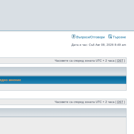
Въпроси/Отговори
Търсене
Дата и час: Съб Авг 08, 2026 8:49 am
Часовете са според зоната UTC + 2 часа [
DST
]
едно мнение
Часовете са според зоната UTC + 2 часа [
DST
]