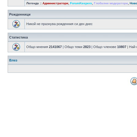
Легенда ::
Администратори
,
ForumKeepers
,
Глобални модератори
,
Ново
Рожденници
Никой не празнува рожденния си ден днес
Статистика
Общо мнения
2141067
| Общо теми
2823
| Общо членове
10807
| Най
Влез