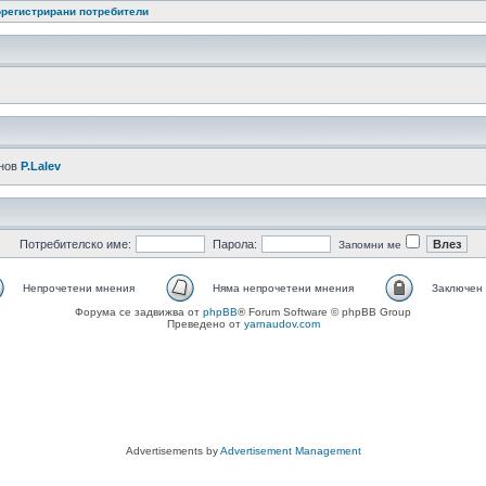
регистрирани потребители
-нов
P.Lalev
Потребителско име:
Парола:
Запомни ме
Непрочетени мнения
Няма непрочетени мнения
Заключен
Форума се задвижва от
phpBB
® Forum Software © phpBB Group
Преведено от
yarnaudov.com
Advertisements by
Advertisement Management