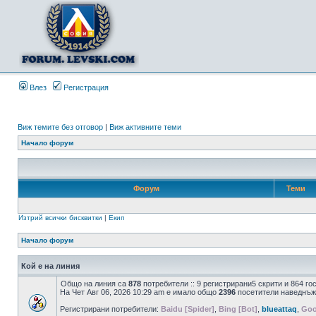
Влез
Регистрация
Виж темите без отговор
|
Виж активните теми
Начало форум
Форум
Теми
Изтрий всички бисквитки
|
Екип
Начало форум
Кой е на линия
Общо на линия са
878
потребители :: 9 регистрирани5 скрити и 864 г
На Чет Авг 06, 2026 10:29 am е имало общо
2396
посетители наведнъж
Регистрирани потребители:
Baidu [Spider]
,
Bing [Bot]
,
blueattaq
,
Goo