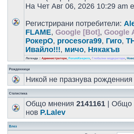
На Чет Авг 06, 2026 10:29 am
Регистрирани потребители:
Al
FLAME
,
Google [Bot]
,
Google 
РокерО
,
procesora99
,
Гиго
,
T
Ивайло!!!
,
мичо
,
Някaкъв
Легенда ::
Администратори
,
ForumKeepers
,
Глобални модератори
,
Ново
Рожденници
Никой не празнува рожденния 
Статистика
Общо мнения
2141161
| Общо
нов
P.Lalev
Влез