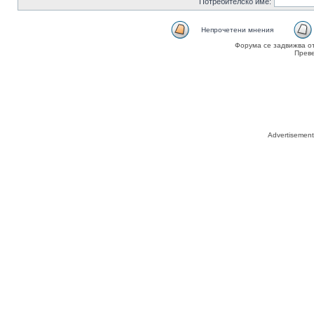
Потребителско име:
Непрочетени мнения
Форума се задвижва о
Прев
Advertisemen