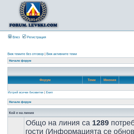
Влез
Регистрация
Виж темите без отговор
|
Виж активните теми
Начало форум
Форум
Теми
Мнения
Изтрий всички бисквитки
|
Екип
Начало форум
Кой е на линия
Общо на линия са
1289
потреб
гости (Информацията се обнов