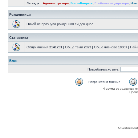
Легенда ::
Администратори
,
ForumKeepers
,
Глобални модератори
,
Ново
Рожденници
Никой не празнува рожденния си ден днес
Статистика
Общо мнения
2141231
| Общо теми
2823
| Общо членове
10807
| Най
Влез
Потребителско име:
Непрочетени мнения
Форума се задвижва о
Прев
Advertisemen