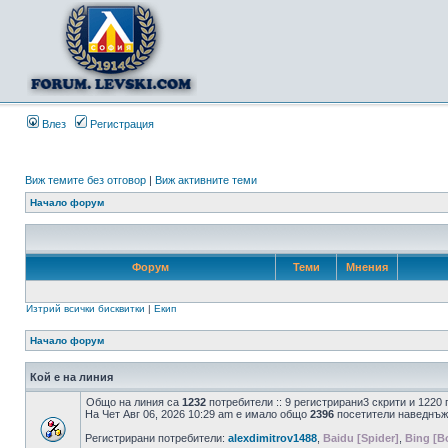
Влез
Регистрация
Виж темите без отговор
|
Виж активните теми
Начало форум
Форум
Теми
Мнения
Изтрий всички бисквитки
|
Екип
Начало форум
Кой е на линия
Общо на линия са
1232
потребители :: 9 регистрирани3 скрити и 1220
На Чет Авг 06, 2026 10:29 am е имало общо
2396
посетители наведнъж
Регистрирани потребители:
alexdimitrov1488
,
Baidu [Spider]
,
Bing [B