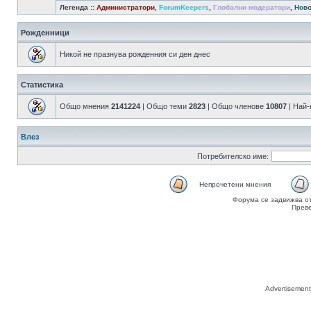
Легенда ::
Администратори
,
ForumKeepers
,
Глобални модератори
,
Ново
Рожденници
Никой не празнува рожденния си ден днес
Статистика
Общо мнения
2141224
| Общо теми
2823
| Общо членове
10807
| Най
Влез
Потребителско име:
Непрочетени мнения
Форума се задвижва о
Прев
Advertisemen