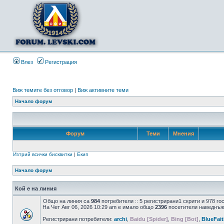
Влез
Регистрация
Виж темите без отговор
|
Виж активните теми
Начало форум
Форум
Теми
Мнения
Изтрий всички бисквитки
|
Екип
Начало форум
Кой е на линия
Общо на линия са
984
потребители :: 5 регистрирани1 скрити и 978 г
На Чет Авг 06, 2026 10:29 am е имало общо
2396
посетители наведнъж
Регистрирани потребители:
archi
,
Baidu [Spider]
,
Bing [Bot]
,
BlueFai