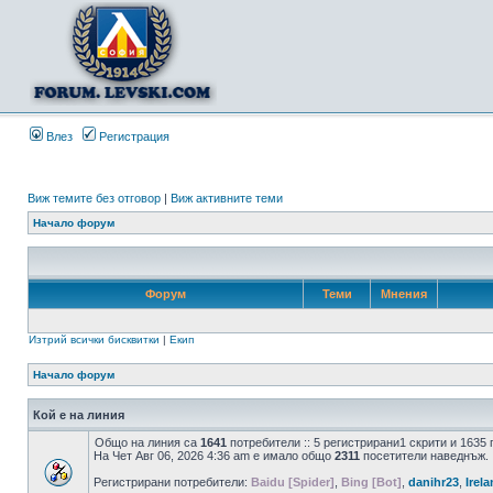
Влез
Регистрация
Виж темите без отговор
|
Виж активните теми
Начало форум
Форум
Теми
Мнения
Изтрий всички бисквитки
|
Екип
Начало форум
Кой е на линия
Общо на линия са
1641
потребители :: 5 регистрирани1 скрити и 1635
На Чет Авг 06, 2026 4:36 am е имало общо
2311
посетители наведнъж.
Регистрирани потребители:
Baidu [Spider]
,
Bing [Bot]
,
danihr23
,
Irel