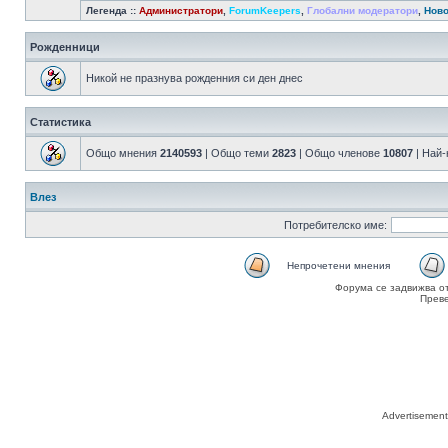
Легенда ::
Администратори
,
ForumKeepers
,
Глобални модератори
,
Ново
Рожденници
Никой не празнува рожденния си ден днес
Статистика
Общо мнения
2140593
| Общо теми
2823
| Общо членове
10807
| Най
Влез
Потребителско име:
Непрочетени мнения
Форума се задвижва о
Прев
Advertisemen