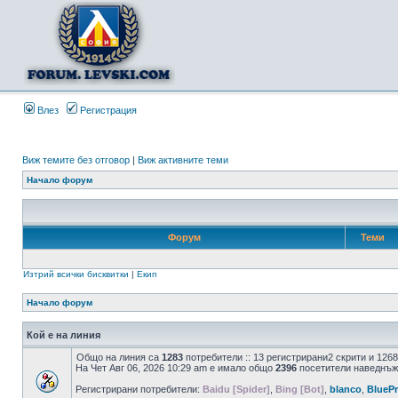
Влез
Регистрация
Виж темите без отговор
|
Виж активните теми
Начало форум
Форум
Теми
Изтрий всички бисквитки
|
Екип
Начало форум
Кой е на линия
Общо на линия са
1283
потребители :: 13 регистрирани2 скрити и 126
На Чет Авг 06, 2026 10:29 am е имало общо
2396
посетители наведнъж
Регистрирани потребители:
Baidu [Spider]
,
Bing [Bot]
,
blanco
,
BlueP