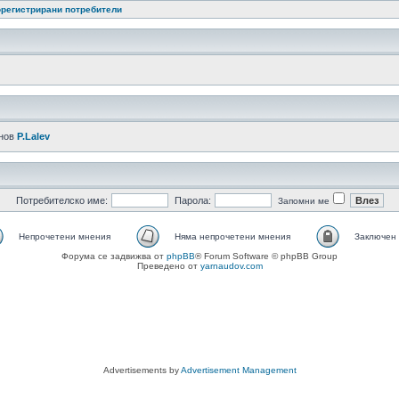
регистрирани потребители
-нов
P.Lalev
Потребителско име:
Парола:
Запомни ме
Непрочетени мнения
Няма непрочетени мнения
Заключен
Форума се задвижва от
phpBB
® Forum Software © phpBB Group
Преведено от
yarnaudov.com
Advertisements by
Advertisement Management