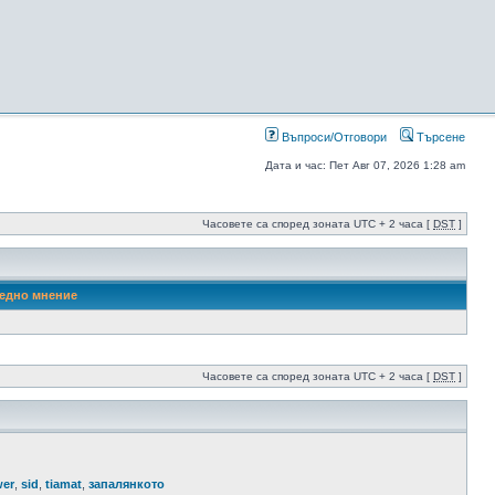
Въпроси/Отговори
Търсене
Дата и час: Пет Авг 07, 2026 1:28 am
Часовете са според зоната UTC + 2 часа [
DST
]
едно мнение
Часовете са според зоната UTC + 2 часа [
DST
]
wer
,
sid
,
tiamat
,
запалянкото