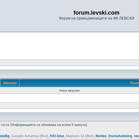
forum.levski.com
Форум на привържениците на ФК ЛЕВСКИ
Мнения
Посл
Няма форуми
8 гости (Информацията се обновява на всеки 5 минути)
.
rideBg
,
Google Adsense [Bot]
,
IVO-blue
,
Majestic-12 [Bot]
,
Moltke
,
Overwhelming
,
re