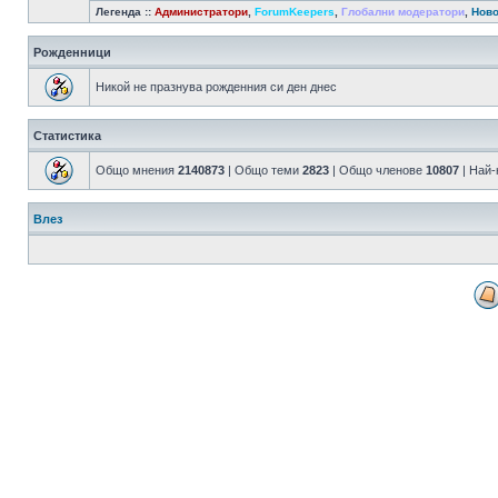
Легенда ::
Администратори
,
ForumKeepers
,
Глобални модератори
,
Ново
Рожденници
Никой не празнува рожденния си ден днес
Статистика
Общо мнения
2140873
| Общо теми
2823
| Общо членове
10807
| Най
Влез