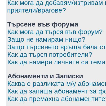
Как мога да добавям/изтривам 
приятели/врагове?
Търсене във форума
Как мога да търся във форум?
Защо не намирам нищо?
Защо търсенето връща бяла ст
Как да търся потребители?
Как да намеря личните си теми
Абонаменти и Записки
Каква е разликата м/у абонаме
Как да запиша абонамент за ф
Как да премахна абонаментите