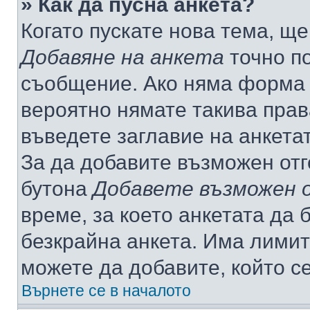
» Как да пусна анкета?
Когато пускате нова тема, щ
Добавяне на анкета
точно по
съобщение. Ако няма форма з
вероятно нямате такива прав
въведете заглавие на анкета
За да добавите възможен отг
бутона
Добавете възможен 
време, за което анкетата да 
безкрайна анкета. Има лимит
можете да добавите, който с
Върнете се в началото