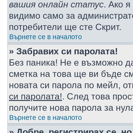
вашия онлайн статус
. Ако 
видимо само за администрато
потребители ще сте Скрит.
Върнете се в началото
» Забравих си паролата!
Без паника! Не е възможно да
сметка на това ще ви бъде с
новата си парола по мейл, о
си паролата!
. След това про
получите нова парола за нул
Върнете се в началото
» Добре, регистрирах се, но