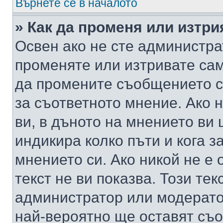
Върнете се в началото
» Как да променя или изтр
Освен ако не сте администра
променяте или изтривате са
да промените съобщението с
за съответното мнение. Ако 
ви, в дъното на мнението ви 
индикира колко пъти и кога 
мнението си. Ако никой не е 
текст не ви показва. Този тек
администратор или модерато
най-вероятно ще оставят съ