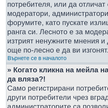
потребителя, или да отличат
модератори, администратори 
форумите, като пускате изли
ранга си. Лесното е за моде
изтрият ненужните мнения и 
още по-лесно е да ви изгонят
Върнете се в началото
» Когато кликна на мейла н
да вляза?!
Само регистрирани потребит
други потребители чрез вгра
администраторите са позволи