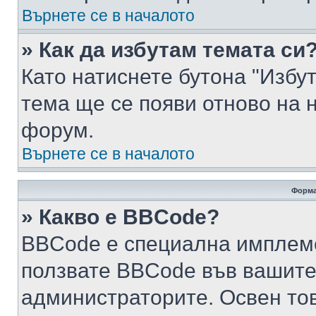
Върнете се в началото
» Как да избутам темата си
Като натиснете бутона "Избут
тема ще се появи отново на 
форум.
Върнете се в началото
Форма
» Какво е BBCode?
BBCode е специална имплем
ползвате BBCode във вашите
администраторите. Освен то