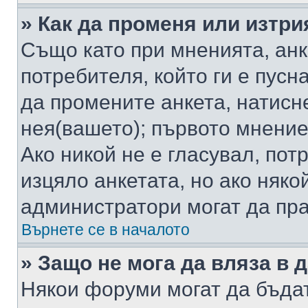
» Как да променя или изтри
Също като при мненията, анк
потребителя, който ги е пусн
да промените анкета, натисн
нея(вашето); първото мнение
Ако никой не е гласувал, по
изцяло анкетата, но ако няко
администратори могат да пр
Върнете се в началото
» Защо не мога да вляза в
Някои форуми могат да бъда