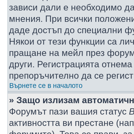
зависи дали е необходимо да 
мнения. При всички положени
даде достъп до специални фу
Някои от тези функции са ли
пращане на мейл през форума
други. Регистрацията отнема
препоръчително да се регист
Върнете се в началото
» Защо излизам автоматич
Форумът пази вашия статус
В
активността ви престане (нап