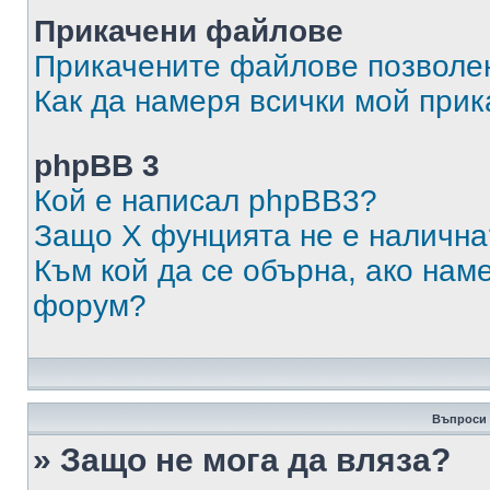
Прикачени файлове
Прикачените файлове позволен
Как да намеря всички мой при
phpBB 3
Кой е написал phpBB3?
Защо X фунцията не е налична
Към кой да се обърна, ако нам
форум?
Въпроси 
» Защо не мога да вляза?