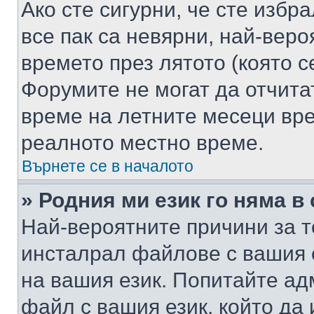
Ако сте сигурни, че сте избр
все пак са невярни, най-вер
времето през лятото (която с
Форумите не могат да отчитат
време на летните месеци вре
реалното местно време.
Върнете се в началото
» Родния ми език го няма в
Най-вероятните причини за т
инсталрал файлове с вашия 
на вашия език. Попитайте а
файл с вашия език, който да 